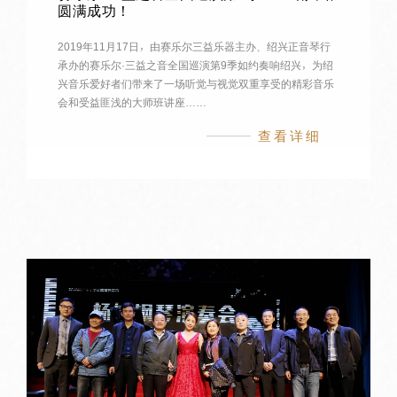
圆满成功！
2019年11月17日，由赛乐尔三益乐器主办、绍兴正音琴行
承办的赛乐尔·三益之音全国巡演第9季如约奏响绍兴，为绍
兴音乐爱好者们带来了一场听觉与视觉双重享受的精彩音乐
会和受益匪浅的大师班讲座……
查看详细