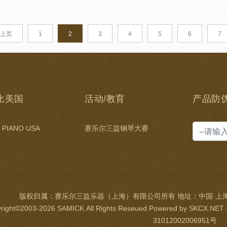
上页
1
2
3
4
5
6
7
比美国
活动/教育
产品防
 PIANO USA
赛乐尔三益钢琴大赛
版权归属：赛乐尔三益乐器（上海）有限公司所有 地址：中国·上海
right©2003-2026 SAMICK.All Rights Reseued Powered by SKCX.
31012002006951号