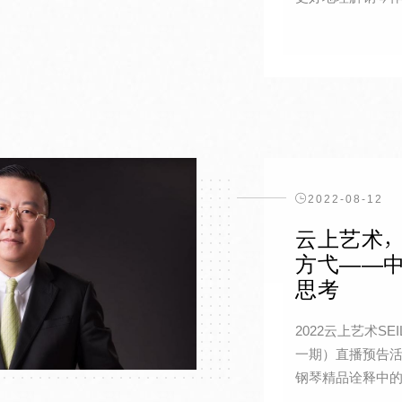
2022-08-12
云上艺术，
方弋——
思考
2022云上艺术S
一期）直播预告活动
钢琴精品诠释中的几