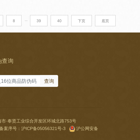
...
8
39
40
下页
底页
伪查询
查询
市·奉贤工业综合开发区环城北路753号
NET 备案序号：
沪ICP备05056321号-3
沪公网安备